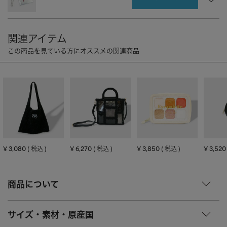
CHARM
キーホルダー・チャーム
OUTDOOR
アウトドア
OTHER
その他
MOBILE
モバイル
ALL
すべて
I PHONE CASE
iPhoneケース
PC/TABLET
PC・タブレット
STRAP
ストラップ
¥
3,080
¥
6,270
¥
3,850
¥
3,520
税込
税込
税込
OTHER
その他
ACCESSORY
アクセサリー
商品について
PIERCE
ピアス
サイズ・素材・原産国
EARRING
イヤリング