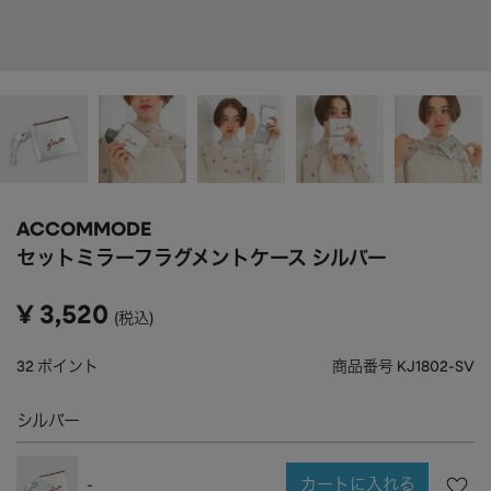
APPAREL
アパレル
CAP/HAT
帽子
BRAND
SHOES/SOCKS
シューズ・ソックス
RAIN GOODS
レイングッズ
GOODS
雑貨
PRICE
ACCOMMODE
ALL
すべて
～
セットミラーフラグメントケース シルバー
POUCH
ポーチ
在庫のある商品のみ表示
¥
3,520
税込
WALLET
財布
PASS CASE
パスケース
32
ポイント
商品番号
KJ1802-SV
TABLEWARE
テーブルウェア
シルバー
HOME
ホーム
カートに入れる
-