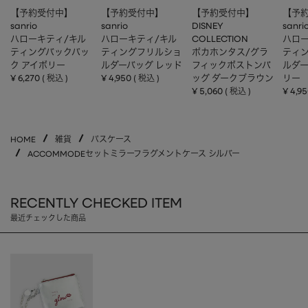
【予約受付中】
【予約受付中】
【予約受付中】
【予
sanrio
sanrio
DISNEY
sanri
ハローキティ/キル
ハローキティ/キル
COLLECTION
ハロー
ティングバックパッ
ティングフリルショ
ポカホンタス/グラ
ティ
ク アイボリー
ルダーバッグ レッド
フィックボストンバ
ルダー
¥
6,270
¥
4,950
ッグ ダークブラウン
リー
税込
税込
¥
5,060
¥
4,9
税込
HOME
雑貨
パスケース
ACCOMMODEセットミラーフラグメントケース シルバー
RECENTLY CHECKED ITEM
最近チェックした商品