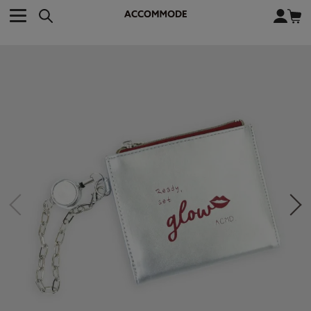
CATEGORY カテゴリー
BRAND ブランド
close
検索条件を変更した際は、必ず下の「商品検索」ボタンを押して
ACCOMMODE
アコモデ
ください。
BAG
バッグ
DISNEY
ディズニー
ALL
すべて
商品検索
COLLABORATION
コラボレーション
TOTE
トートバッグ
KEYWORD
SHOULDER
ショルダーバッグ
BASKET
カゴバッグ
BACKPACK
バックパック
オススメキーワード
ポカホンタス
ミーコ
パーシー
ジョンスミス
ECO BAG
エコバッグ
キティ
サンリオ
ダイカット
ポーチ
チャーム
OTHER
その他
DISNEY
トート
FASHION
ファッション
ALL
すべて
CATEGORY