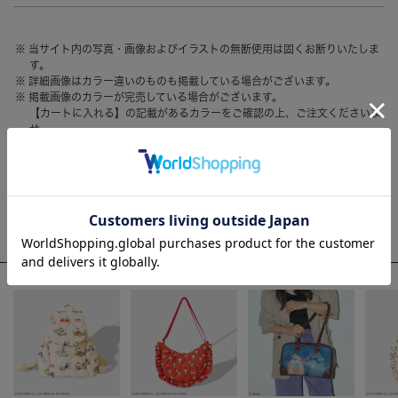
HAIR ACCESSORY
ヘアアクセサリー
当サイト内の写真・画像およびイラストの無断使用は固くお断りいたしま
OTHER
その他
す。
詳細画像はカラー違いのものも掲載している場合がございます。
SALE
セール
掲載画像のカラーが完売している場合がございます。
【カートに入れる】の記載があるカラーをご確認の上、ご注文くださいま
ALL
すべて
せ。
お客様のモニター環境によって、画像の色が実物と異なって見える場合が
BAG
バッグ
ございます。
FASHION
ファッション
WEEKLY RANKING
GOODS
雑貨
ACCOMMODE人気のアイテム
MOBILE
モバイル
ACCESSORY
アクセサリー