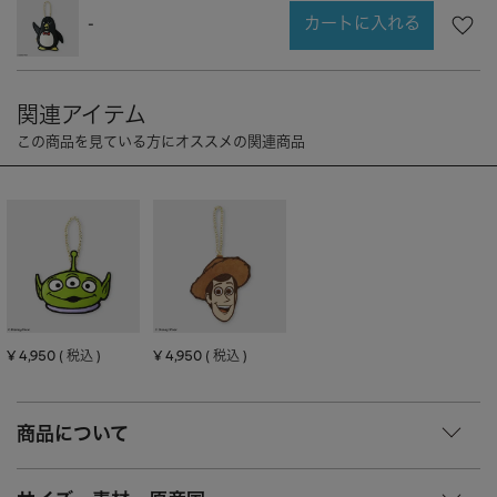
CHARM
キーホルダー・チャーム
カートに入れる
-
OUTDOOR
アウトドア
OTHER
その他
MOBILE
モバイル
ALL
すべて
I PHONE CASE
iPhoneケース
PC/TABLET
PC・タブレット
STRAP
ストラップ
OTHER
その他
¥
4,950
¥
4,950
税込
税込
ACCESSORY
アクセサリー
商品について
PIERCE
ピアス
EARRING
イヤリング