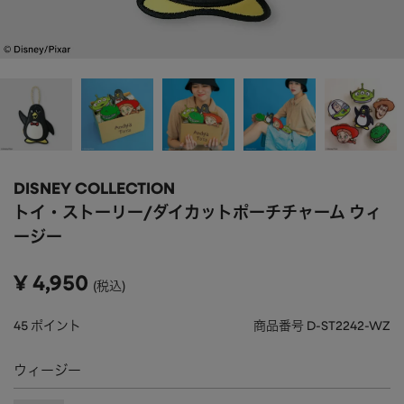
APPAREL
アパレル
CAP/HAT
帽子
BRAND
SHOES/SOCKS
シューズ・ソックス
RAIN GOODS
レイングッズ
GOODS
雑貨
PRICE
DISNEY COLLECTION
ALL
すべて
～
トイ・ストーリー/ダイカットポーチチャーム ウィ
POUCH
ポーチ
ージー
在庫のある商品のみ表示
WALLET
財布
¥
4,950
税込
PASS CASE
パスケース
45
ポイント
商品番号
D-ST2242-WZ
TABLEWARE
テーブルウェア
ウィージー
HOME
ホーム