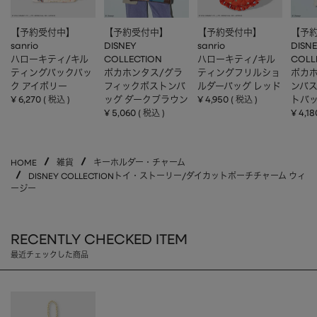
【予約受付中】
【予約受付中】
【予約受付中】
【予
sanrio
DISNEY
sanrio
DISN
ハローキティ/キル
COLLECTION
ハローキティ/キル
COLL
ティングバックパッ
ポカホンタス/グラ
ティングフリルショ
ポカホ
ク アイボリー
フィックボストンバ
ルダーバッグ レッド
ンバ
¥
6,270
ッグ ダークブラウン
¥
4,950
トバッ
税込
税込
¥
5,060
¥
4,18
税込
HOME
雑貨
キーホルダー・チャーム
DISNEY COLLECTIONトイ・ストーリー/ダイカットポーチチャーム ウィ
ージー
RECENTLY CHECKED ITEM
最近チェックした商品