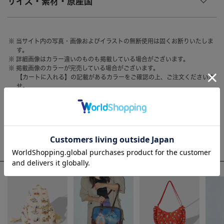
サイズ・素材・原産国
HAIR ACCESSORY
ヘアアクセサリー
OTHER
その他
当サイト内の写真・画像およびイラストの無断使用は固くお断りいたしま
す。
SALE
セール
詳細画像はカラー違いのものも掲載している場合がございます。
掲載画像のカラーが完売している場合がございます。
ALL
すべて
【カートに入れる】の記載があるカラーをご確認の上、ご注文くださいま
せ。
BAG
バッグ
お客様のモニター環境によって、画像の色が実物と異なって見える場合が
ございます。
FASHION
ファッション
GOODS
雑貨
WEEKLY RANKING
MOBILE
モバイル
ACCOMMODE人気のアイテム
ACCESSORY
アクセサリー