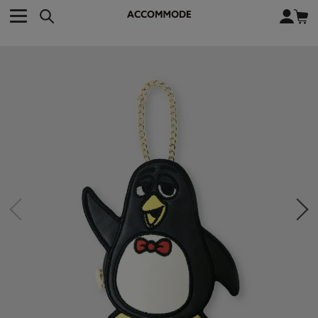
CATEGORY カテゴリー
BRAND ブランド
close
検索条件を変更した際は、必ず下の「商品検索」ボタンを押して
ACCOMMODE
アコモデ
ください。
BAG
バッグ
DISNEY
ディズニー
ALL
すべて
商品検索
COLLABORATION
コラボレーション
TOTE
トートバッグ
KEYWORD
SHOULDER
ショルダーバッグ
BASKET
カゴバッグ
BACKPACK
バックパック
オススメキーワード
ポカホンタス
ミーコ
パーシー
ジョンスミス
ECO BAG
エコバッグ
キティ
サンリオ
ダイカット
ポーチ
チャーム
OTHER
その他
DISNEY
トート
FASHION
ファッション
ALL
すべて
CATEGORY