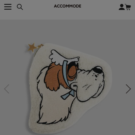
CATEGORY カテゴリー
BRAND ブランド
close
検索条件を変更した際は、必ず下の「商品検索」ボタンを押して
ACCOMMODE
アコモデ
ください。
BAG
バッグ
DISNEY
ディズニー
ALL
すべて
商品検索
COLLABORATION
コラボレーション
TOTE
トートバッグ
KEYWORD
SHOULDER
ショルダーバッグ
BASKET
カゴバッグ
BACKPACK
バックパック
オススメキーワード
ポカホンタス
ミーコ
パーシー
ジョンスミス
ECO BAG
エコバッグ
キティ
サンリオ
ダイカット
ポーチ
チャーム
OTHER
その他
DISNEY
トート
FASHION
ファッション
ALL
すべて
CATEGORY