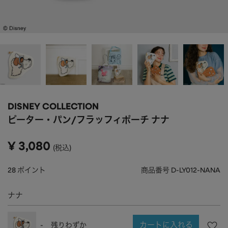
APPAREL
アパレル
CAP/HAT
帽子
BRAND
SHOES/SOCKS
シューズ・ソックス
RAIN GOODS
レイングッズ
GOODS
雑貨
PRICE
DISNEY COLLECTION
ALL
すべて
～
ピーター・パン/フラッフィポーチ ナナ
POUCH
ポーチ
在庫のある商品のみ表示
¥
3,080
税込
WALLET
財布
PASS CASE
パスケース
28
ポイント
商品番号
D-LY012-NANA
TABLEWARE
テーブルウェア
ナナ
HOME
ホーム
カートに入れる
-
残りわずか