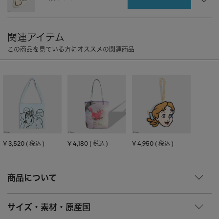
CHARM
キーホルダー・チャーム
OUTDOOR
アウトドア
OTHER
その他
MOBILE
モバイル
ALL
すべて
I PHONE CASE
iPhoneケース
PC/TABLET
PC・タブレット
STRAP
ストラップ
¥
3,520
¥
4,180
¥
4,950
税込
税込
税込
OTHER
その他
ACCESSORY
アクセサリー
商品について
PIERCE
ピアス
サイズ・素材・原産国
EARRING
イヤリング