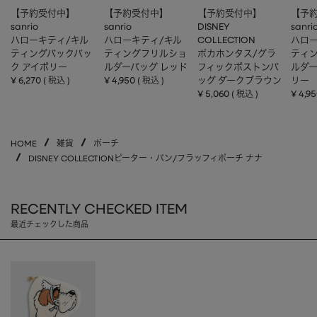
【予約受付中】
【予約受付中】
【予約受付中】
【予
sanrio
sanrio
DISNEY
sanri
ハローキティ/キル
ハローキティ/キル
COLLECTION
ハロー
ティングバックパッ
ティングフリルショ
ポカホンタス/グラ
ティ
ク アイボリー
ルダーバッグ レッド
フィックボストンバ
ルダー
¥
6,270
¥
4,950
ッグ ダークブラウン
リー
税込
税込
¥
5,060
¥
4,9
税込
HOME
雑貨
ポーチ
DISNEY COLLECTIONピーター・パン/フラッフィポーチ ナナ
RECENTLY CHECKED ITEM
最近チェックした商品