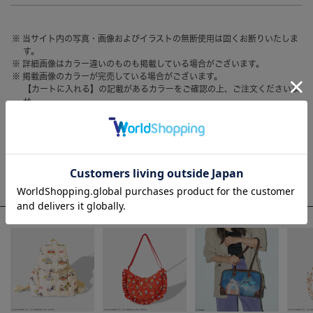
HAIR ACCESSORY
ヘアアクセサリー
当サイト内の写真・画像およびイラストの無断使用は固くお断りいたしま
OTHER
その他
す。
詳細画像はカラー違いのものも掲載している場合がございます。
SALE
セール
掲載画像のカラーが完売している場合がございます。
【カートに入れる】の記載があるカラーをご確認の上、ご注文くださいま
ALL
すべて
せ。
お客様のモニター環境によって、画像の色が実物と異なって見える場合が
BAG
バッグ
ございます。
FASHION
ファッション
WEEKLY RANKING
GOODS
雑貨
ACCOMMODE人気のアイテム
MOBILE
モバイル
ACCESSORY
アクセサリー