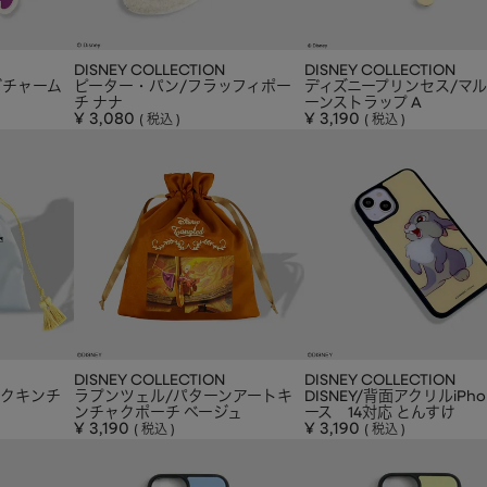
DISNEY COLLECTION
DISNEY COLLECTION
グチャーム
ピーター・パン/フラッフィポー
ディズニープリンセス/マ
チ ナナ
ーンストラップ A
¥
3,080
¥
3,190
税込
税込
DISNEY COLLECTION
DISNEY COLLECTION
ックキンチ
ラプンツェル/パターンアートキ
DISNEY/背面アクリルiPh
ンチャクポーチ ベージュ
ース 14対応 とんすけ
¥
3,190
¥
3,190
税込
税込