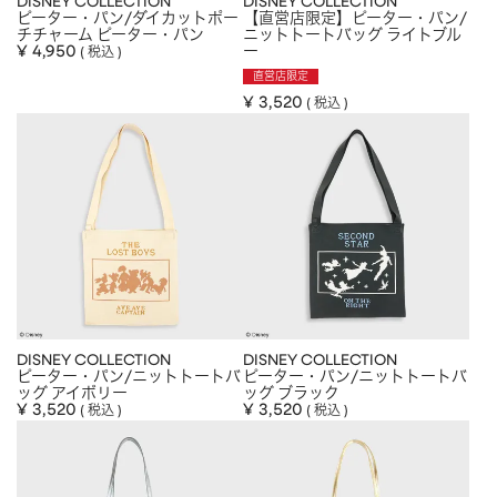
DISNEY COLLECTION
DISNEY COLLECTION
ピーター・パン/ダイカットポー
【直営店限定】ピーター・パン/
HAIR ACCESSORY
ヘアアクセサリー
チチャーム ピーター・パン
ニットトートバッグ ライトブル
¥
4,950
ー
税込
OTHER
その他
直営店限定
¥
3,520
税込
SALE
セール
ALL
すべて
BAG
バッグ
FASHION
ファッション
GOODS
雑貨
MOBILE
モバイル
DISNEY COLLECTION
DISNEY COLLECTION
ピーター・パン/ニットトートバ
ACCESSORY
アクセサリー
ピーター・パン/ニットトートバ
ッグ アイボリー
ッグ ブラック
¥
3,520
¥
3,520
税込
税込