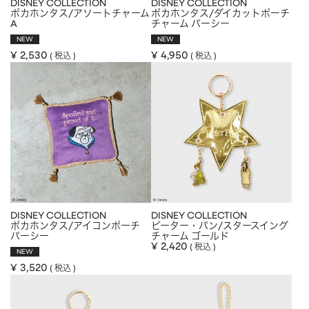
DISNEY COLLECTION
DISNEY COLLECTION
ポカホンタス/アソートチャーム
APPAREL
アパレル
ポカホンタス/ダイカットポーチ
A
チャーム パーシー
NEW
NEW
CAP/HAT
帽子
¥
2,530
¥
4,950
税込
税込
BRAND
SHOES/SOCKS
シューズ・ソックス
RAIN GOODS
レイングッズ
GOODS
雑貨
PRICE
ALL
すべて
～
POUCH
ポーチ
在庫のある商品のみ表示
WALLET
財布
DISNEY COLLECTION
DISNEY COLLECTION
ポカホンタス/アイコンポーチ
ピーター・パン/スタースイング
PASS CASE
パスケース
パーシー
チャーム ゴールド
¥
2,420
税込
NEW
TABLEWARE
テーブルウェア
¥
3,520
税込
HOME
ホーム