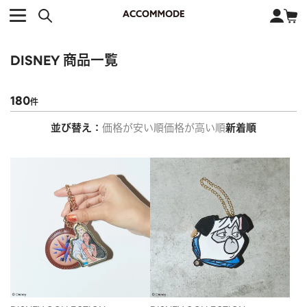
CATEGORY カテゴリー
BRAND ブランド
close
検索条件を変更した際は、必ず下の「商品検索」ボタンを押して
ACCOMMODE
アコモデ
ください。
BAG
バッグ
DISNEY
商品一覧
DISNEY
ディズニー
ALL
すべて
商品検索
COLLABORATION
コラボレーション
180
TOTE
トートバッグ
並び替え
価格が安い順
価格が高い順
新着順
KEYWORD
SHOULDER
ショルダーバッグ
BASKET
カゴバッグ
BACKPACK
バックパック
オススメキーワード
ポカホンタス
ミーコ
パーシー
ジョンスミス
ECO BAG
エコバッグ
キティ
サンリオ
ダイカット
ポーチ
チャーム
OTHER
その他
DISNEY
トート
FASHION
ファッション
ALL
すべて
CATEGORY