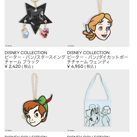
CHARM
キーホルダー・チャーム
OUTDOOR
アウトドア
OTHER
その他
MOBILE
モバイル
ALL
すべて
DISNEY COLLECTION
DISNEY COLLECTION
ピーター・パン/スタースイング
ピーター・パン/ダイカットポー
I PHONE CASE
iPhoneケース
チャーム ブラック
チチャーム ウェンディ
¥
2,420
¥
4,950
税込
税込
PC/TABLET
PC・タブレット
STRAP
ストラップ
OTHER
その他
ACCESSORY
アクセサリー
PIERCE
ピアス
EARRING
イヤリング