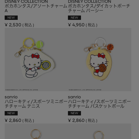
DISNEY COLLECTION
DISNEY COLLECTION
ポカホンタス/アソートチャーム
APPAREL
アパレル
ポカホンタス/ダイカットポーチ
A
チャーム パーシー
NEW
NEW
CAP/HAT
帽子
¥
2,530
¥
4,950
税込
税込
BRAND
SHOES/SOCKS
シューズ・ソックス
RAIN GOODS
レイングッズ
GOODS
雑貨
PRICE
ALL
すべて
～
POUCH
ポーチ
在庫のある商品のみ表示
WALLET
財布
sanrio
sanrio
ハローキティ/スポーツミニポー
ハローキティ/スポーツミニポー
PASS CASE
パスケース
チチャーム テニス
チチャーム バスケットボール
NEW
NEW
TABLEWARE
テーブルウェア
¥
2,860
¥
2,860
税込
税込
HOME
ホーム