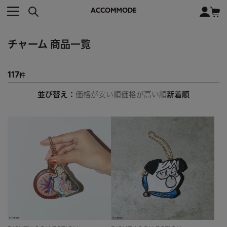
CATEGORY カテゴリー
BRAND ブランド
close
検索条件を変更した際は、必ず下の「商品検索」ボタンを押して
ACCOMMODE
アコモデ
ください。
BAG
バッグ
チャーム
商品一覧
DISNEY
ディズニー
ALL
すべて
商品検索
COLLABORATION
コラボレーション
117
TOTE
トートバッグ
並び替え
価格が安い順
価格が高い順
新着順
KEYWORD
SHOULDER
ショルダーバッグ
BASKET
カゴバッグ
BACKPACK
バックパック
オススメキーワード
ポカホンタス
ミーコ
パーシー
ジョンスミス
ECO BAG
エコバッグ
キティ
サンリオ
ダイカット
ポーチ
チャーム
OTHER
その他
DISNEY
トート
FASHION
ファッション
ALL
すべて
CATEGORY