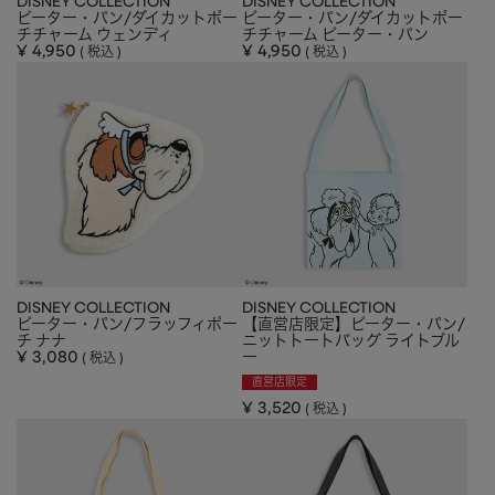
DISNEY COLLECTION
DISNEY COLLECTION
ピーター・パン/ダイカットポー
ピーター・パン/ダイカットポー
HAIR ACCESSORY
ヘアアクセサリー
チチャーム ウェンディ
チチャーム ピーター・パン
¥
4,950
¥
4,950
税込
税込
OTHER
その他
SALE
セール
ALL
すべて
BAG
バッグ
FASHION
ファッション
GOODS
雑貨
DISNEY COLLECTION
DISNEY COLLECTION
ピーター・パン/フラッフィポー
【直営店限定】ピーター・パン/
MOBILE
モバイル
チ ナナ
ニットトートバッグ ライトブル
¥
3,080
ー
税込
ACCESSORY
アクセサリー
直営店限定
¥
3,520
税込