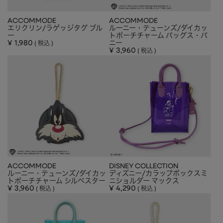
ACCOMMODE
ACCOMMODE
エリクリン/ラゲッジタグ ブル
ルーニー・テューンズ/ダイカッ
ー
トポーチチャーム バッグス・バ
¥
1,980
ニー
税込
¥
3,960
税込
ACCOMMODE
DISNEY COLLECTION
ルーニー・テューンズ/ダイカッ
ディズニー/カラップボックスミ
トポーチチャーム シルベスター
ニショルダー マックス
¥
3,960
¥
4,290
税込
税込