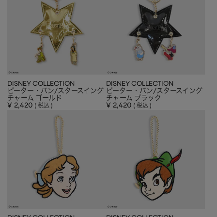
CHARM
キーホルダー・チャーム
OUTDOOR
アウトドア
OTHER
その他
MOBILE
モバイル
ALL
すべて
DISNEY COLLECTION
DISNEY COLLECTION
ピーター・パン/スタースイング
ピーター・パン/スタースイング
I PHONE CASE
iPhoneケース
チャーム ゴールド
チャーム ブラック
¥
2,420
¥
2,420
税込
税込
PC/TABLET
PC・タブレット
STRAP
ストラップ
OTHER
その他
ACCESSORY
アクセサリー
PIERCE
ピアス
EARRING
イヤリング