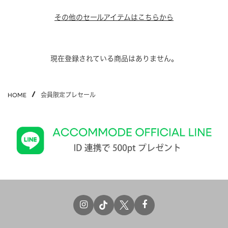
APPAREL
アパレル
その他のセールアイテムはこちらから
CAP/HAT
帽子
BRAND
SHOES/SOCKS
シューズ・ソックス
現在登録されている商品はありません。
RAIN GOODS
レイングッズ
GOODS
雑貨
HOME
会員限定プレセール
PRICE
ALL
すべて
～
POUCH
ポーチ
在庫のある商品のみ表示
WALLET
財布
PASS CASE
パスケース
TABLEWARE
テーブルウェア
HOME
ホーム