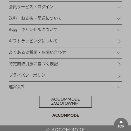
CHARM
キーホルダー・チャーム
会員サービス・ログイン
OUTDOOR
アウトドア
送料・お支払・配送について
OTHER
その他
返品・キャンセルについて
MOBILE
モバイル
ギフトラッピングについて
ALL
すべて
よくあるご質問・お問い合わせ
I PHONE CASE
iPhoneケース
特定商取引法に基づく表記
PC/TABLET
PC・タブレット
プライバシーポリシー
STRAP
ストラップ
運営会社
OTHER
その他
ACCOMMODE
ZOZOTOWN店
ACCESSORY
アクセサリー
PIERCE
ピアス
EARRING
イヤリング
TOP
© ACCOMMODE