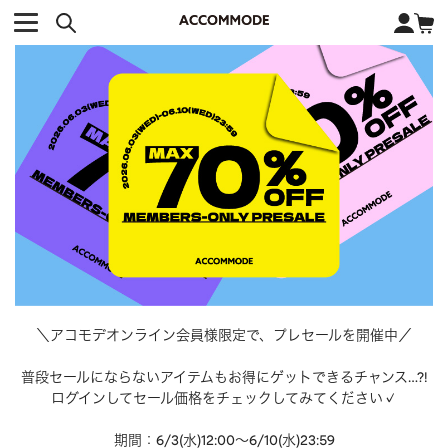
CATEGORY カテゴリー
BRAND ブランド
close
検索条件を変更した際は、必ず下の「商品検索」ボタンを押して
ACCOMMODE
アコモデ
ください。
BAG
バッグ
DISNEY
ディズニー
ALL
すべて
商品検索
COLLABORATION
コラボレーション
TOTE
トートバッグ
KEYWORD
SHOULDER
ショルダーバッグ
BASKET
カゴバッグ
BACKPACK
バックパック
オススメキーワード
ポカホンタス
ミーコ
パーシー
ジョンスミス
ECO BAG
エコバッグ
＼アコモデオンライン会員様限定で、プレセールを開催中／
キティ
サンリオ
ダイカット
ポーチ
チャーム
OTHER
その他
DISNEY
トート
普段セールにならないアイテムもお得にゲットできるチャンス…?!
FASHION
ファッション
ログインしてセール価格をチェックしてみてください✓
ALL
すべて
CATEGORY
期間：6/3(水)12:00～6/10(水)23:59