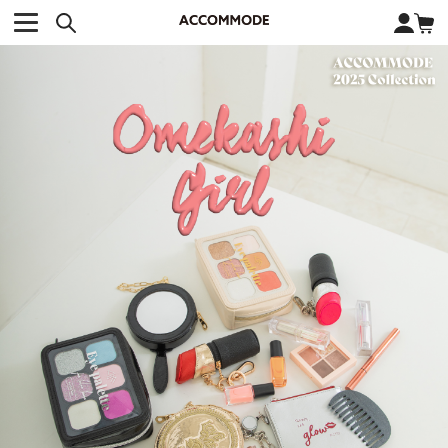
CATEGORY カテゴリー
BRAND ブランド
close
検索条件を変更した際は、必ず下の「商品検索」ボタンを押して
ACCOMMODE
アコモデ
ください。
BAG
バッグ
DISNEY
ディズニー
ALL
すべて
商品検索
COLLABORATION
コラボレーション
TOTE
トートバッグ
KEYWORD
SHOULDER
ショルダーバッグ
BASKET
カゴバッグ
BACKPACK
バックパック
オススメキーワード
ポカホンタス
ミーコ
パーシー
ジョンスミス
ECO BAG
エコバッグ
キティ
サンリオ
ダイカット
ポーチ
チャーム
OTHER
その他
DISNEY
トート
FASHION
ファッション
ALL
すべて
CATEGORY