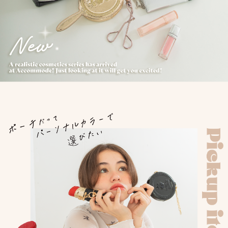
APPAREL
アパレル
CAP/HAT
帽子
BRAND
SHOES/SOCKS
シューズ・ソックス
RAIN GOODS
レイングッズ
GOODS
雑貨
PRICE
ALL
すべて
～
POUCH
ポーチ
在庫のある商品のみ表示
WALLET
財布
PASS CASE
パスケース
TABLEWARE
テーブルウェア
HOME
ホーム