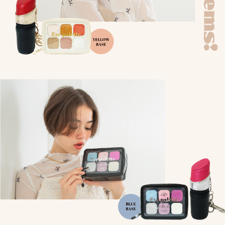
CHARM
キーホルダー・チャーム
OUTDOOR
アウトドア
OTHER
その他
MOBILE
モバイル
ALL
すべて
I PHONE CASE
iPhoneケース
PC/TABLET
PC・タブレット
STRAP
ストラップ
OTHER
その他
ACCESSORY
アクセサリー
PIERCE
ピアス
EARRING
イヤリング