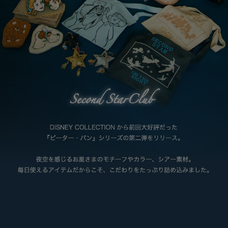
APPAREL
アパレル
CAP/HAT
帽子
BRAND
SHOES/SOCKS
シューズ・ソックス
RAIN GOODS
レイングッズ
GOODS
雑貨
PRICE
ALL
すべて
～
POUCH
ポーチ
在庫のある商品のみ表示
WALLET
財布
PASS CASE
パスケース
TABLEWARE
テーブルウェア
HOME
ホーム