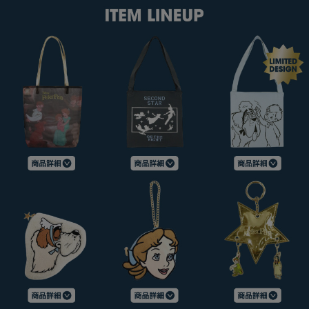
CHARM
キーホルダー・チャーム
OUTDOOR
アウトドア
OTHER
その他
MOBILE
モバイル
ALL
すべて
I PHONE CASE
iPhoneケース
PC/TABLET
PC・タブレット
STRAP
ストラップ
OTHER
その他
ACCESSORY
アクセサリー
PIERCE
ピアス
EARRING
イヤリング